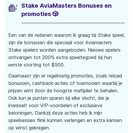
Stake AviaMasters Bonuses en
promoties 🎲
Een van de redenen waarom ik graag bij Stake speel,
zijn de bonussen die speciaal voor Aviamasters
Stake spelers worden aangeboden. Nieuwe spelers
ontvangen tot 200% extra speeltegoed bij hun
eerste storting tot $500.
Daarnaast zijn er regelmatig promoties, zoals reload
bonussen, cashback-acties of toernooien waarbij je
prijzen wint door de hoogste multiplier te behalen.
Ook kun je punten sparen bij elke vlucht, die je
inwisselt voor VIP-voordelen of exclusieve
beloningen. Dankzij deze acties heb ik mijn
speelsessies flink kunnen verlengen en extra kansen
op winst gekregen.