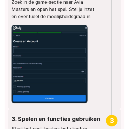
Zoek in de game-sectie naar Avia
Masters en open het spel. Stel je inzet
en eventueel de moeilijkheidsgraad in.
3. Spelen en functies gebruiken
3
Start het spel: bestuur het vliegtuig,