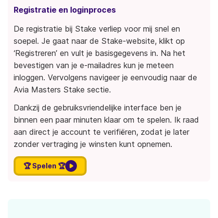
Registratie en loginproces
De registratie bij Stake verliep voor mij snel en
soepel. Je gaat naar de Stake-website, klikt op
‘Registreren’ en vult je basisgegevens in. Na het
bevestigen van je e-mailadres kun je meteen
inloggen. Vervolgens navigeer je eenvoudig naar de
Avia Masters Stake sectie.
Dankzij de gebruiksvriendelijke interface ben je
binnen een paar minuten klaar om te spelen. Ik raad
aan direct je account te verifiëren, zodat je later
zonder vertraging je winsten kunt opnemen.
🏆 Spelen 🏆