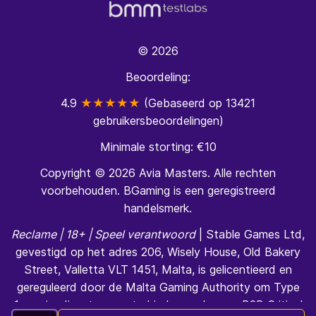
© 2026
Beoordeling:
4.9
★★★★★
(Gebaseerd op 13421
gebruikersbeoordelingen)
Minimale storting: €10
Copyright © 2026 Avia Masters. Alle rechten
voorbehouden. BGaming is een geregistreerd
handelsmerk.
Reclame | 18+ | Speel verantwoord
| Stable Games Ltd,
gevestigd op het adres 206, Wisely House, Old Bakery
Street, Valletta VLT 1451, Malta, is gelicentieerd en
gereguleerd door de Malta Gaming Authority om Type
1-gamingdiensten aan te bieden onder een B2B Critical