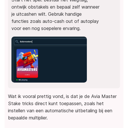
ontwijk obstakels en bepaal zelf wanneer
je uitcashen wilt. Gebruik handige
functies zoals auto-cash out of autoplay
voor een nog soepelere ervaring.
Wat ik vooral prettig vond, is dat je de Avia Master
Stake tricks direct kunt toepassen, zoals het
instellen van een automatische uitbetaling bij een
bepaalde multiplier.