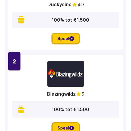
Duckysino
4.9
100% tot €1.500
Speel
2
Blazingwildz
5
100% tot €1.500
Speel