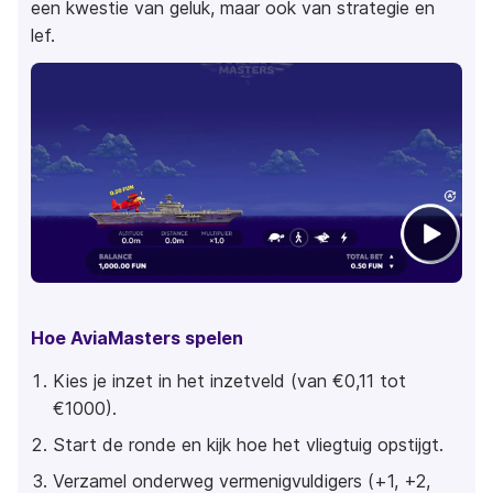
een kwestie van geluk, maar ook van strategie en
lef.
Hoe AviaMasters spelen
Kies je inzet in het inzetveld (van €0,11 tot
€1000).
Start de ronde en kijk hoe het vliegtuig opstijgt.
Verzamel onderweg vermenigvuldigers (+1, +2,