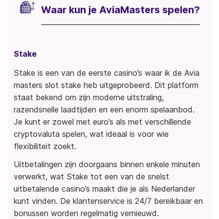
Waar kun je AviaMasters spelen?
Stake
Stake is een van de eerste casino’s waar ik de Avia
masters slot stake heb uitgeprobeerd. Dit platform
staat bekend om zijn moderne uitstraling,
razendsnelle laadtijden en een enorm spelaanbod.
Je kunt er zowel met euro’s als met verschillende
cryptovaluta spelen, wat ideaal is voor wie
flexibiliteit zoekt.
Uitbetalingen zijn doorgaans binnen enkele minuten
verwerkt, wat Stake tot een van de snelst
uitbetalende casino’s maakt die je als Nederlander
kunt vinden. De klantenservice is 24/7 bereikbaar en
bonussen worden regelmatig vernieuwd.