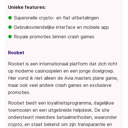
Unieke features:
Supersnelle crypto- en fiat uitbetalingen
Gebruiksvriendelijke interface en mobiele app
Royale promoties binnen crash games
Roobet
Roobet is een internationaal platform dat zich richt
op moderne casinospelen en een jonge doelgroep.
Hier vond ik niet alleen de Avia masters plane game,
maar ook veel andere crash games en exclusieve
promoties.
Roobet biedt een loyaliteitsprogramma, dagelijkse
toernooien en een uitgebreide helpdesk. De site
ondersteunt meerdere betaalmethoden, waaronder
crypto, en staat bekend om zijn transparantie en