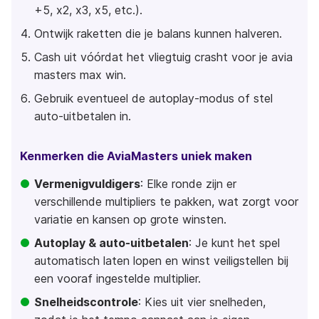
+5, x2, x3, x5, etc.).
Ontwijk raketten die je balans kunnen halveren.
Cash uit vóórdat het vliegtuig crasht voor je avia
masters max win.
Gebruik eventueel de autoplay-modus of stel
auto-uitbetalen in.
Kenmerken die AviaMasters uniek maken
Vermenigvuldigers
: Elke ronde zijn er
verschillende multipliers te pakken, wat zorgt voor
variatie en kansen op grote winsten.
Autoplay & auto-uitbetalen
: Je kunt het spel
automatisch laten lopen en winst veiligstellen bij
een vooraf ingestelde multiplier.
Snelheidscontrole
: Kies uit vier snelheden,