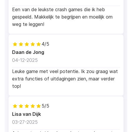
Een van de leukste crash games die ik heb
gespeeld. Makkelijk te begrijpen en moeilijk om
weg te leggen!
4/5
Daan de Jong
04-12-2025
Leuke game met veel potentie. Ik zou graag wat
extra functies of uitdagingen zien, maar verder
top!
5/5
Lisa van Dijk
03-27-2025