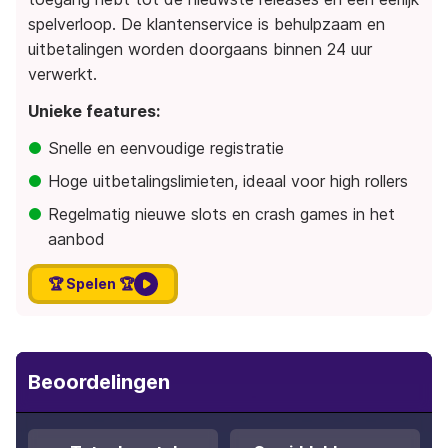
spelverloop. De klantenservice is behulpzaam en
uitbetalingen worden doorgaans binnen 24 uur
verwerkt.
Unieke features:
Snelle en eenvoudige registratie
Hoge uitbetalingslimieten, ideaal voor high rollers
Regelmatig nieuwe slots en crash games in het
aanbod
🏆 Spelen 🏆
Beoordelingen