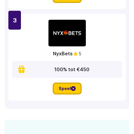
3
NyxBets
5
100% tot €450
Speel